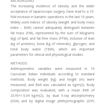
BACKGROUND:
The increasing incidence of obesity and the wider
acceptance of laparoscopic surgery, have lead to a 10-
fold increase in bariatric operations in the last 10 years.
Widely used indices of obesity (weight and body mass
index – BMI) cannot adequately distinguish between
fat mass (FM), represented by the sum of kilograms
(kg) of lipid, and fat-free mass (FFM), inclusive of lean
(kg of proteins), bone (kg of minerals), glycogen, and
total body water (TBW), which are important
parameters for clinical and physiological studies.
METHODS:
Anthropometric variables were measured in 19
Caucasian Italian individuals according to standard
methods. Body weight (kg) and height (m) were
measured, and BMI was calculated as kg/m(2). Body
composition was evaluated, with a mean BMI of
25.95+/-5.04 kg/m(2), by dual X-ray absorptiometry
(DXA) and by digital image plethysmographic (DIP)