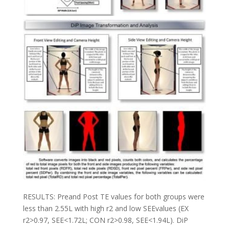
RESULTS: Preand Post TE values for both groups were
less than 2.55L with high r2 and low SEEvalues (EX
r2>0.97, SEE<1.72L; CON r2>0.98, SEE<1.94L). DiP