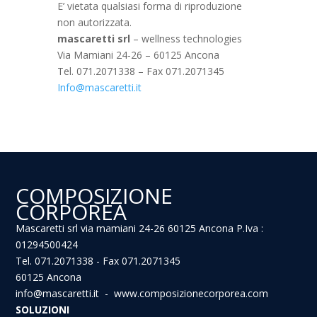
E’ vietata qualsiasi forma di riproduzione
non autorizzata.
mascaretti srl
– wellness technologies
Via Mamiani 24-26 – 60125 Ancona
Tel. 071.2071338 – Fax 071.2071345
Info@mascaretti.it
COMPOSIZIONE
CORPOREA
Mascaretti srl via mamiani 24-26 60125 Ancona P.Iva :
01294500424
Tel. 071.2071338 - Fax 071.2071345
60125 Ancona
info@mascaretti.it - www.composizionecorporea.com
SOLUZIONI