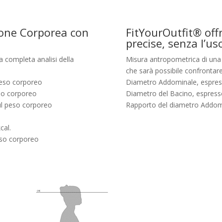
ione Corporea con
FitYourOutfit® of
precise, senza l’us
a completa analisi della
Misura antropometrica di una s
che sarà possibile confrontare 
peso corporeo
Diametro Addominale, espres
so corporeo
Diametro del Bacino, espress
sul peso corporeo
Rapporto del diametro Addom
cal.
eso corporeo