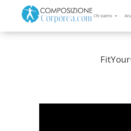
Chi siamo
Ana
FitYour