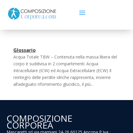
Glossario
Acqua Totale TBW – Contenuta nella massa libera del
corpo è suddivisa in 2 compartimenti: Acqua
Intracellulare (ICW) ed Acqua Extracellulare (ECW) Il
reintegro delle perdite idriche rappresenta, insieme
all’adeguato rifornimento glucidico, il più...
COMPOSIZIONE
CORPOREA
Mascaretti srl via mamiani 24-26 60125 Ancona P.Iva :