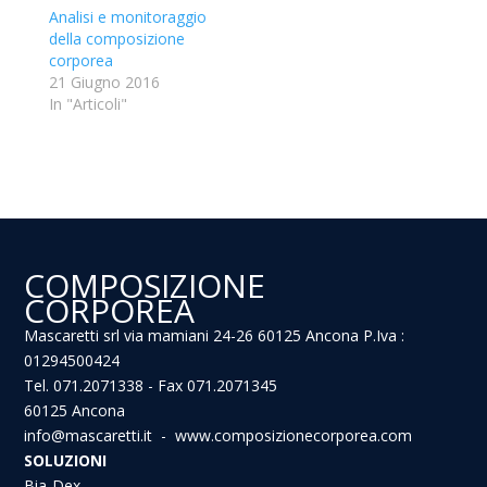
Analisi e monitoraggio
della composizione
corporea
21 Giugno 2016
In "Articoli"
COMPOSIZIONE
CORPOREA
Mascaretti srl via mamiani 24-26 60125 Ancona P.Iva :
01294500424
Tel. 071.2071338 - Fax 071.2071345
60125 Ancona
info@mascaretti.it - www.composizionecorporea.com
SOLUZIONI
Bia-Dex